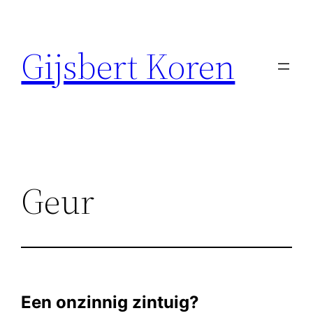
Ga
naar
Gijsbert Koren
de
inhoud
Geur
Een onzinnig zintuig?