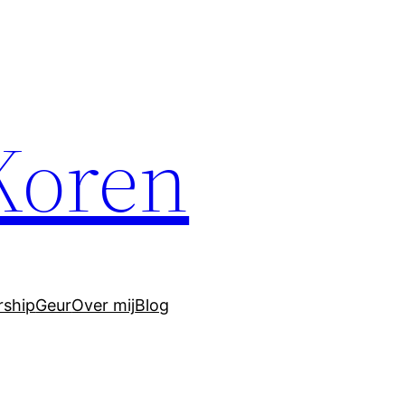
 Koren
ship
Geur
Over mij
Blog